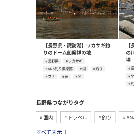
【長野県・諏訪湖】ワカサギ釣
【
りのドーム船発祥の地
の
場
長野県
ワカサギ
ANA釣り倶楽部
湖
釣り
フナ
春
冬
長野県つながりタグ
国内
トラベル
釣り
A
すべて表示
冬
島根県
春
秋