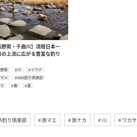
長野県・千曲川】流程日本一
川の上流に広がる豊富な釣り
長野県
川
イワナ
ヤマメ
ANA釣り倶楽部
釣り
春
夏
NA釣り倶楽部
旅マエ
旅ナカ
川
ワカサ
夏
福岡県
京都府
北海道
アクティビテ