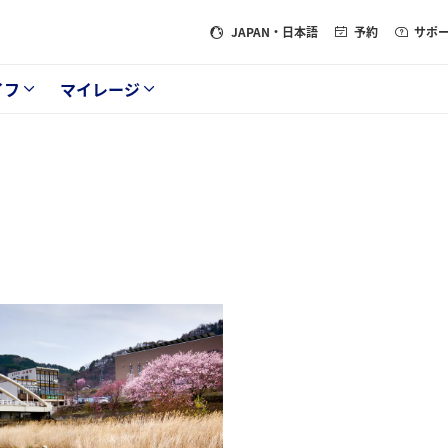
JAPAN
・日本語
予約
サポ
イフ
マイレージ