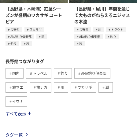
【長野県・木崎湖】紅葉シー
【長野県・犀川】年間を通じ
ズンが盛期のワカサギ ユート
て大ものがねらえるニジマス
ピア
の本流
長野県
ワカサギ
長野県
川
トラウト
ANA釣り倶楽部
湖
ANA釣り倶楽部
釣り
釣り
秋
秋
長野県つながりタグ
国内
トラベル
釣り
ANA釣り倶楽部
旅マエ
旅ナカ
川
ワカサギ
湖
イワナ
すべて表示
冬
島根県
春
秋
夏
福岡県
京都府
北海道
アクティビティ
サイクリング
タグ一覧