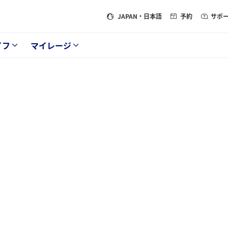
JAPAN
・日本語
予約
サポ
イフ
マイレージ