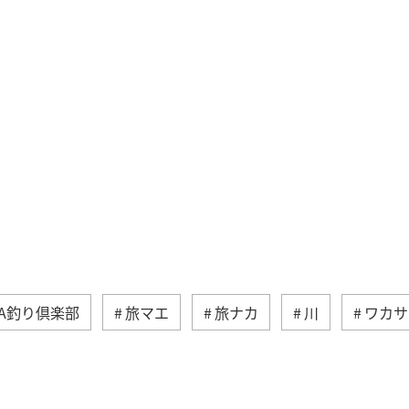
NA釣り倶楽部
旅マエ
旅ナカ
川
ワカサ
夏
福岡県
京都府
北海道
アクティビテ