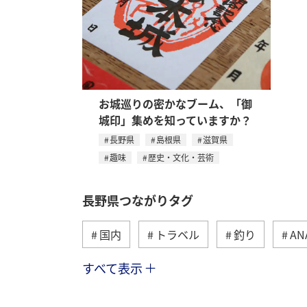
お城巡りの密かなブーム、「御
城印」集めを知っていますか？
長野県
島根県
滋賀県
趣味
歴史・文化・芸術
長野県つながりタグ
国内
トラベル
釣り
A
すべて表示
冬
島根県
春
秋