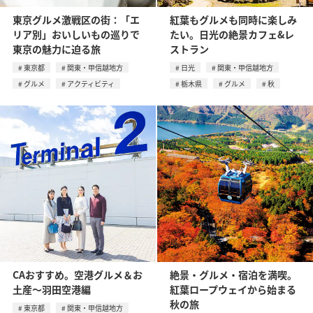
東京グルメ激戦区の街：「エ
紅葉もグルメも同時に楽しみ
リア別」おいしいもの巡りで
たい。日光の絶景カフェ&レ
東京の魅力に迫る旅
ストラン
東京都
関東・甲信越地方
日光
関東・甲信越地方
グルメ
アクティビティ
栃木県
グルメ
秋
CAおすすめ。空港グルメ＆お
絶景・グルメ・宿泊を満喫。
土産〜羽田空港編
紅葉ロープウェイから始まる
秋の旅
東京都
関東・甲信越地方