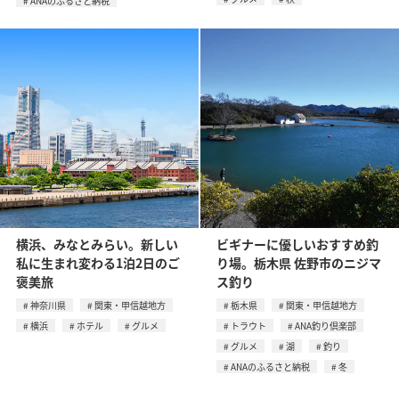
ANAのふるさと納税
横浜、みなとみらい。新しい
ビギナーに優しいおすすめ釣
私に生まれ変わる1泊2日のご
り場。栃木県 佐野市のニジマ
褒美旅
ス釣り
神奈川県
関東・甲信越地方
栃木県
関東・甲信越地方
横浜
ホテル
グルメ
トラウト
ANA釣り倶楽部
グルメ
湖
釣り
ANAのふるさと納税
冬