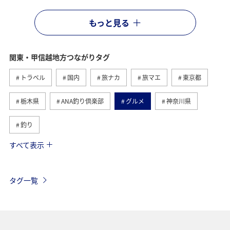
もっと見る
関東・甲信越地方つながりタグ
トラベル
国内
旅ナカ
旅マエ
東京都
栃木県
ANA釣り倶楽部
グルメ
神奈川県
釣り
すべて表示
秋
ホテル
群馬県
マイルを貯める
千葉県
春
アクティビティ
趣味
タグ一覧
歴史・文化・芸術
ANA CA's Note
茨城県
温泉
旅アト
川
埼玉県
ANAのふるさと納税