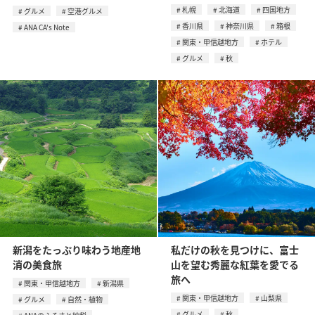
札幌
北海道
四国地方
グルメ
空港グルメ
香川県
神奈川県
箱根
ANA CA's Note
関東・甲信越地方
ホテル
グルメ
秋
新潟をたっぷり味わう地産地
私だけの秋を見つけに、富士
消の美食旅
山を望む秀麗な紅葉を愛でる
旅へ
関東・甲信越地方
新潟県
関東・甲信越地方
山梨県
グルメ
自然・植物
グルメ
秋