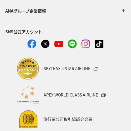
山梨県
湖
ANAマイレージクラブ
北海道
ANAグループ企業情報
四国地方
日常
日光
ANA Pocket
SNS公式アカウント
自然・植物
新潟県
ライフ
夜景
夏
トラウト
海
北陸地方
東北地方
家族旅行
スーパーフライヤーズ
プレミアムメンバー
SKYTRAX 5 STAR AIRLINE
ダイヤモンドサービス
プラチナサービス
ブロンズサービス
ラウンジ
海外
APEX WORLD CLASS AIRLINE
ANAのサービス
東海地方
旅館
マリンスポーツ
飛行機
空港グルメ
札幌
香川県
紅葉
旅行業公正取引協議会会員
箱根
秋のアクティビティ
キャンプ・グランピング