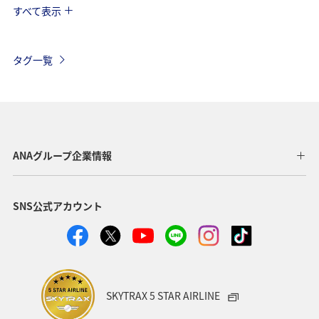
すべて表示
秋
ホテル
群馬県
マイルを貯める
千葉県
春
アクティビティ
趣味
タグ一覧
歴史・文化・芸術
ANA CA's Note
茨城県
温泉
旅アト
川
埼玉県
ANAのふるさと納税
山梨県
湖
ANAマイレージクラブ
北海道
ANAグループ企業情報
四国地方
日常
日光
ANA Pocket
SNS公式アカウント
自然・植物
新潟県
ライフ
夜景
夏
トラウト
海
北陸地方
東北地方
家族旅行
スーパーフライヤーズ
プレミアムメンバー
SKYTRAX 5 STAR AIRLINE
ダイヤモンドサービス
プラチナサービス