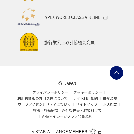
ブロンズサービス
ラウンジ
海外
APEX WORLD CLASS AIRLINE
ANAのサービス
東海地方
旅館
マリンスポーツ
飛行機
空港グルメ
札幌
香川県
紅葉
旅行業公正取引協議会会員
箱根
秋のアクティビティ
キャンプ・グランピング
散歩
日常生活でマイルを貯める（外出先でためる）
レンタカー
サイクリング
横浜
JAPAN
プライバシーポリシー
クッキーポリシー
ANAショッピング A-style
ゴールデンウィーク
冬
利用者情報の外部送信について
サイト利用規約
推奨環境
ウェブアクセシビリティについて
サイトマップ
運送約款
世界遺産
日本の歴史・文化・芸術
帰省
標識・各種約款・旅行条件書・取扱料金表
ANAマイレージクラブ会員規約
ANAグルメマイル
AMC会員専用サービス
女子旅
ワカサギ
ANAの取り組み（サステナブル、社会貢献）