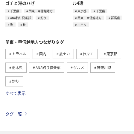
ゴチと港のハゼ
ル4選
千葉県
関東・甲信越地方
東京都
千葉県
ANA釣り倶楽部
釣り
関東・甲信越地方
群馬県
海
秋
ホテル
関東・甲信越地方つながりタグ
トラベル
国内
旅ナカ
旅マエ
東京都
栃木県
ANA釣り倶楽部
グルメ
神奈川県
釣り
すべて表示
秋
ホテル
群馬県
マイルを貯める
千葉県
春
アクティビティ
趣味
タグ一覧
歴史・文化・芸術
ANA CA's Note
茨城県
温泉