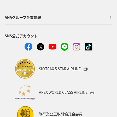
旅アト
川
埼玉県
ANAのふるさと納税
山梨県
湖
ANAマイレージクラブ
北海道
ANAグループ企業情報
四国地方
日常
日光
ANA Pocket
SNS公式アカウント
自然・植物
新潟県
ライフ
夜景
夏
トラウト
海
北陸地方
東北地方
家族旅行
スーパーフライヤーズ
プレミアムメンバー
SKYTRAX 5 STAR AIRLINE
ダイヤモンドサービス
プラチナサービス
ブロンズサービス
ラウンジ
海外
APEX WORLD CLASS AIRLINE
ANAのサービス
東海地方
旅館
マリンスポーツ
飛行機
空港グルメ
札幌
香川県
紅葉
旅行業公正取引協議会会員