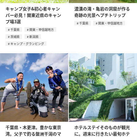
キャンプ女子&初心者キャン
濃溝の滝・亀岩の洞窟が作る
パー必見！関東近県のキャン
奇跡の光景へプチトリップ
プ場3選
千葉県
関東・甲信越地方
千葉県
関東・甲信越地方
茨城県
新潟県
キャンプ・グランピング
千葉県・木更津。豊かな東京
ホテルステイそのものが観光
湾。父子で釣る盤洲干潟のマ
に。週末に行きたい最旬ホテ