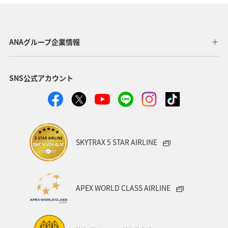
旅アト
川
埼玉県
ANAのふるさと納税
山梨県
湖
ANAマイレージクラブ
北海道
ANAグループ企業情報
四国地方
日常
日光
ANA Pocket
SNS公式アカウント
自然・植物
新潟県
ライフ
夜景
夏
トラウト
海
北陸地方
東北地方
家族旅行
スーパーフライヤーズ
プレミアムメンバー
SKYTRAX 5 STAR AIRLINE
ダイヤモンドサービス
プラチナサービス
ブロンズサービス
ラウンジ
海外
APEX WORLD CLASS AIRLINE
ANAのサービス
東海地方
旅館
マリンスポーツ
飛行機
空港グルメ
札幌
香川県
紅葉