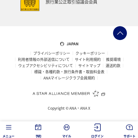
旅行業公正取引協議会会員
箱根
秋のアクティビティ
キャンプ・グランピング
散歩
日常生活でマイルを貯める（外出先でためる）
レンタカー
サイクリング
横浜
JAPAN
プライバシーポリシー
クッキーポリシー
ANAショッピング A-style
ゴールデンウィーク
冬
利用者情報の外部送信について
サイト利用規約
推奨環境
ウェブアクセシビリティについて
サイトマップ
運送約款
世界遺産
日本の歴史・文化・芸術
帰省
標識・各種約款・旅行条件書・取扱料金表
ANAマイレージクラブ会員規約
ANAグルメマイル
AMC会員専用サービス
女子旅
ワカサギ
ANAの取り組み（サステナブル、社会貢献）
Copyright ©
ANA・ANA X
メニュー
予約
マイル
ログイン
サポート