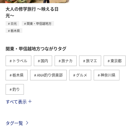
大人の修学旅行 〜映える日
光〜
日光
関東・甲信越地方
栃木県
関東・甲信越地方つながりタグ
トラベル
国内
旅ナカ
旅マエ
東京都
栃木県
ANA釣り倶楽部
グルメ
神奈川県
釣り
すべて表示
秋
ホテル
群馬県
マイルを貯める
千葉県
春
アクティビティ
趣味
タグ一覧
歴史・文化・芸術
ANA CA's Note
茨城県
温泉