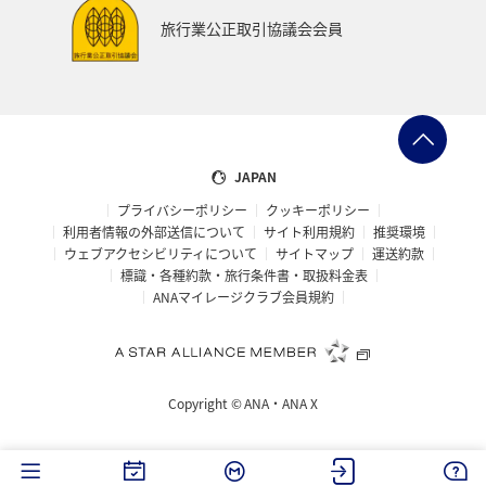
飛行機
空港グルメ
札幌
香川県
紅葉
旅行業公正取引協議会会員
箱根
秋のアクティビティ
キャンプ・グランピング
散歩
日常生活でマイルを貯める（外出先でためる）
レンタカー
サイクリング
横浜
JAPAN
プライバシーポリシー
クッキーポリシー
ANAショッピング A-style
ゴールデンウィーク
冬
利用者情報の外部送信について
サイト利用規約
推奨環境
ウェブアクセシビリティについて
サイトマップ
運送約款
世界遺産
日本の歴史・文化・芸術
帰省
標識・各種約款・旅行条件書・取扱料金表
ANAマイレージクラブ会員規約
ANAグルメマイル
AMC会員専用サービス
女子旅
ワカサギ
ANAの取り組み（サステナブル、社会貢献）
Copyright ©
ANA・ANA X