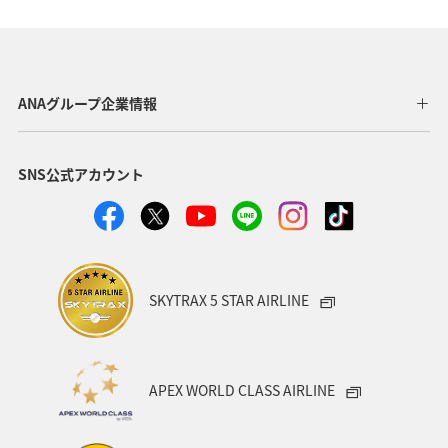
旅アト
川
埼玉県
ANAのふるさと納税
山梨県
湖
ANAマイレージクラブ
北海道
ANAグループ企業情報
四国地方
日常
日光
ANA Pocket
SNS公式アカウント
自然・植物
新潟県
ライフ
夜景
夏
トラウト
海
北陸地方
東北地方
家族旅行
スーパーフライヤーズ
プレミアムメンバー
SKYTRAX 5 STAR AIRLINE
ダイヤモンドサービス
プラチナサービス
ブロンズサービス
ラウンジ
海外
APEX WORLD CLASS AIRLINE
ANAのサービス
東海地方
旅館
マリンスポーツ