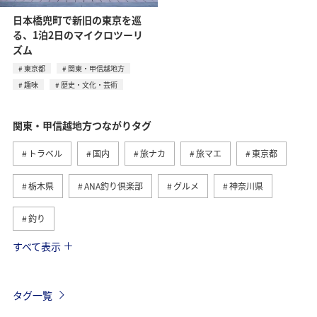
日本橋兜町で新旧の東京を巡
る、1泊2日のマイクロツーリ
ズム
東京都
関東・甲信越地方
趣味
歴史・文化・芸術
関東・甲信越地方つながりタグ
トラベル
国内
旅ナカ
旅マエ
東京都
栃木県
ANA釣り倶楽部
グルメ
神奈川県
釣り
すべて表示
秋
ホテル
群馬県
マイルを貯める
千葉県
春
アクティビティ
趣味
タグ一覧
歴史・文化・芸術
ANA CA's Note
茨城県
温泉