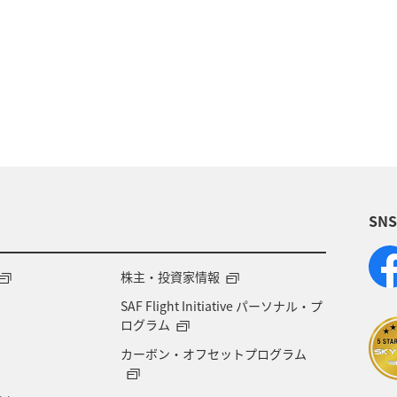
ルを貯める
千葉県
春
アクティビティ
旅アト
川
埼玉県
ANAのふるさと納税
四国地方
日常
日光
ANA Pocket
自
北陸地方
東北地方
家族旅行
スーパーフ
SN
ービス
ブロンズサービス
ラウンジ
海外
空港グルメ
札幌
香川県
紅葉
箱
株主・投資家情報
SAF Flight Initiative パーソナル・プ
日常生活でマイルを貯める（外出先でためる）
レンタ
ログラム
カーボン・オフセットプログラム
ンウィーク
冬
世界遺産
日本の歴史・文化・