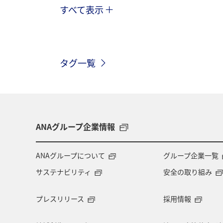
すべて表示
秋
ホテル
群馬県
マイ
ANA CA's Note
茨城県
温泉
タグ一覧
ANAマイレージクラブ
北海道
夜景
夏
トラウト
海
ダイヤモンドサービス
プラチナサ
ANAグループ企業情報
旅館
マリンスポーツ
飛行機
ANAグループについて
グループ企業一覧
サステナビリティ
安全の取り組み
キャンプ・グランピング
散歩
プレスリリース
採用情報
ANAショッピング A-style
ゴールデ