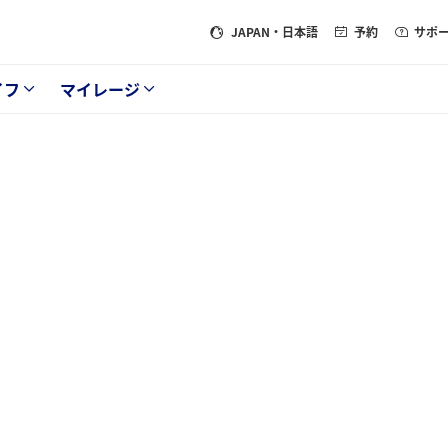
JAPAN
・日本語
予約
サポ
イフ
マイレージ