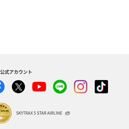
趣味
歴史・文化・芸術
山梨県
湖
然・植物
新潟県
ライフ
ライヤーズ
プレミアムメンバー
S公式アカウント
ANAのサービス
東海地方
根
秋のアクティビティ
カー
サイクリング
横浜
SKYTRAX 5 STAR AIRLINE
芸術
帰省
ANAグルメマイル