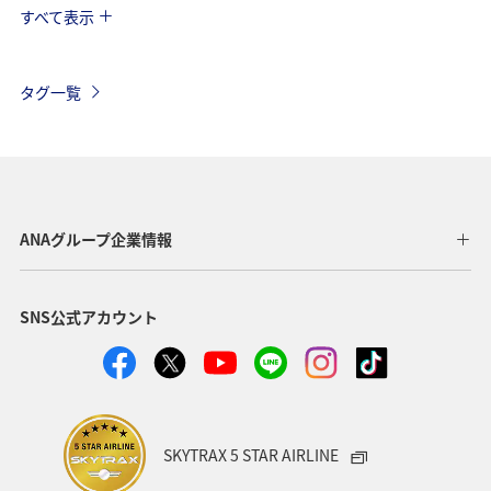
すべて表示
秋
ホテル
群馬県
マイルを貯める
千葉県
春
アクティビティ
趣味
タグ一覧
歴史・文化・芸術
ANA CA's Note
茨城県
温泉
旅アト
川
埼玉県
ANAのふるさと納税
山梨県
湖
ANAマイレージクラブ
北海道
ANAグループ企業情報
四国地方
日常
日光
ANA Pocket
SNS公式アカウント
自然・植物
新潟県
ライフ
夜景
夏
トラウト
海
北陸地方
東北地方
家族旅行
スーパーフライヤーズ
プレミアムメンバー
SKYTRAX 5 STAR AIRLINE
ダイヤモンドサービス
プラチナサービス