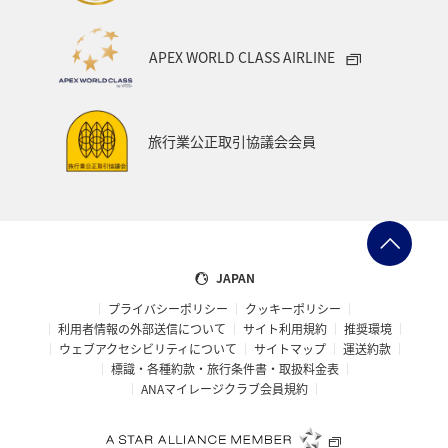
ブロンズサービス
ラウンジ
海外
APEX WORLD CLASS AIRLINE
ANAのサービス
東海地方
旅館
マリンスポーツ
飛行機
空港グルメ
札幌
香川県
紅葉
旅行業公正取引協議会会員
箱根
秋のアクティビティ
キャンプ・グランピング
散歩
日常生活でマイルを貯める（外出先でためる）
レンタカー
サイクリング
横浜
JAPAN
プライバシーポリシー
クッキーポリシー
ANAショッピング A-style
ゴールデンウィーク
冬
利用者情報の外部送信について
サイト利用規約
推奨環境
ウェブアクセシビリティについて
サイトマップ
運送約款
世界遺産
日本の歴史・文化・芸術
帰省
標識・各種約款・旅行条件書・取扱料金表
ANAマイレージクラブ会員規約
ANAグルメマイル
AMC会員専用サービス
女子旅
ワカサギ
ANAの取り組み（サステナブル、社会貢献）