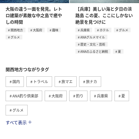
大阪の違う一面を発見。レト
【兵庫】美しい海と夕日の淡
ロ建築が素敵な中之島で癒や
路島 この夏、ここにしかない
しの時間
絶景を見つけに
関西地方
大阪府
趣味
兵庫県
ホテル
グルメ
グルメ
ANAグルメマイル
歴史・文化・芸術
ANAのふるさと納税
夏
関西地方つながりタグ
国内
トラベル
旅マエ
旅ナカ
ANA釣り倶楽部
大阪府
釣り
兵庫県
夏
グルメ
すべて表示
京都府
和歌山県
アクティビティ
趣味
歴史・文化・芸術
海
川