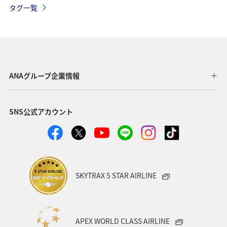
タグ一覧
年末年始の関西地方の旅行・グルメ
奈良県
マダイ
滋賀県
秋
ツアー
九州地方
東海地方
四国地方
アユ
空港グルメ
春
神戸
ANAグループ企業情報
湖
冬
自然・植物
ホテル
SNS公式アカウント
ANAグルメマイル
ANAのふるさと納税
大分県
愛媛県
静岡県
沖縄
島根県
夜景
女子旅
北陸地方
スズキ
マアジ
SKYTRAX 5 STAR AIRLINE
アオリイカ
クロダイ
ワカサギ
APEX WORLD CLASS AIRLINE