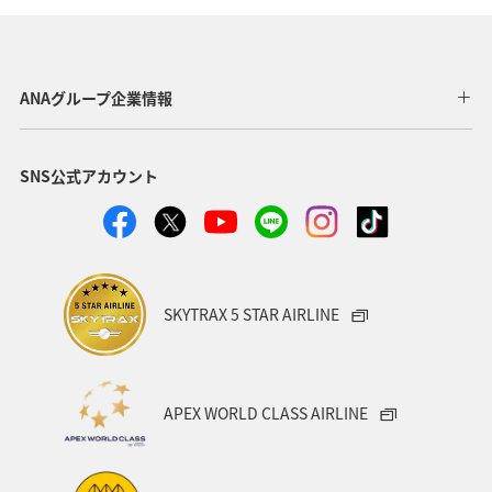
滋賀県
秋
ツアー
九州地方
東海地方
四国地方
アユ
空港グルメ
春
湖
ANAグループ企業情報
神戸
冬
自然・植物
ホテル
SNS公式アカウント
ANAグルメマイル
ANAのふるさと納税
大分県
愛媛県
静岡県
沖縄
島根県
夜景
女子旅
北陸地方
スズキ
マアジ
SKYTRAX 5 STAR AIRLINE
アオリイカ
クロダイ
ワカサギ
APEX WORLD CLASS AIRLINE