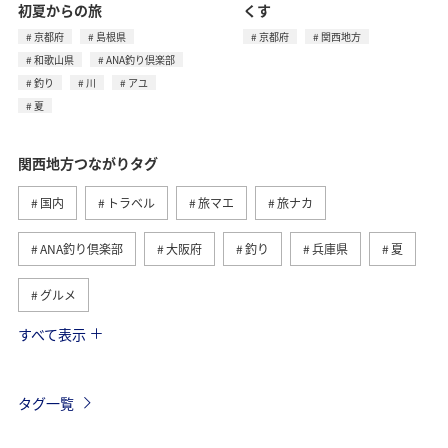
初夏からの旅
くす
京都府
島根県
京都府
関西地方
和歌山県
ANA釣り倶楽部
釣り
川
アユ
夏
関西地方つながりタグ
国内
トラベル
旅マエ
旅ナカ
ANA釣り倶楽部
大阪府
釣り
兵庫県
夏
グルメ
すべて表示
京都府
和歌山県
アクティビティ
趣味
歴史・文化・芸術
海
川
タグ一覧
年末年始の関西地方の旅行・グルメ
奈良県
マダイ