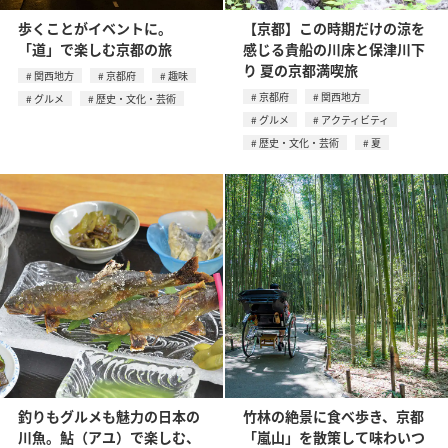
歩くことがイベントに。
【京都】この時期だけの涼を
「道」で楽しむ京都の旅
感じる貴船の川床と保津川下
り 夏の京都満喫旅
関西地方
京都府
趣味
京都府
関西地方
グルメ
歴史・文化・芸術
グルメ
アクティビティ
歴史・文化・芸術
夏
釣りもグルメも魅力の日本の
竹林の絶景に食べ歩き、京都
川魚。鮎（アユ）で楽しむ、
「嵐山」を散策して味わいつ