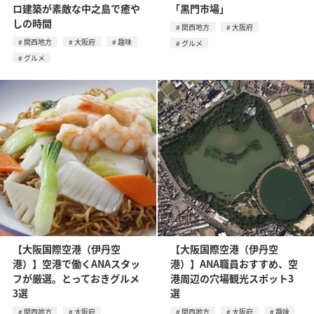
ロ建築が素敵な中之島で癒や
「黒門市場」
しの時間
関西地方
大阪府
関西地方
大阪府
趣味
グルメ
グルメ
【大阪国際空港（伊丹空
【大阪国際空港（伊丹空
港）】空港で働くANAスタッ
港）】ANA職員おすすめ、空
フが厳選。とっておきグルメ
港周辺の穴場観光スポット3
3選
選
関西地方
大阪府
関西地方
大阪府
趣味