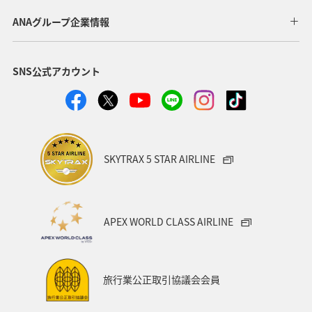
四国地方
アユ
空港グルメ
春
湖
ANAグループ企業情報
神戸
冬
自然・植物
ホテル
SNS公式アカウント
ANAグルメマイル
ANAのふるさと納税
大分県
愛媛県
静岡県
沖縄
島根県
夜景
女子旅
北陸地方
スズキ
マアジ
SKYTRAX 5 STAR AIRLINE
アオリイカ
クロダイ
ワカサギ
APEX WORLD CLASS AIRLINE
旅行業公正取引協議会会員