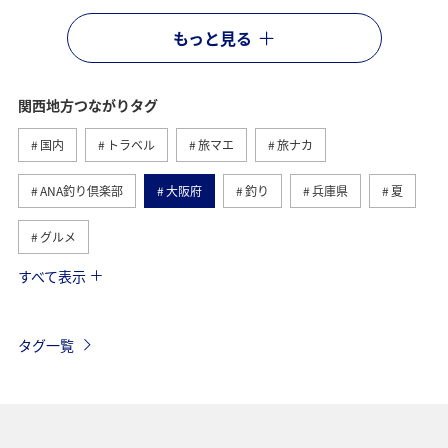
もっと見る
関西地方つながりタグ
国内
トラベル
旅マエ
旅ナカ
ANA釣り倶楽部
大阪府
釣り
兵庫県
夏
グルメ
すべて表示
京都府
和歌山県
アクティビティ
趣味
歴史・文化・芸術
海
川
タグ一覧
年末年始の関西地方の旅行・グルメ
奈良県
マダイ
滋賀県
秋
ツアー
九州地方
東海地方