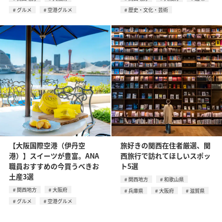
グルメ
空港グルメ
歴史・文化・芸術
【大阪国際空港（伊丹空
旅好きの関西在住者厳選、関
港）】スイーツが豊富。ANA
西旅行で訪れてほしいスポッ
職員おすすめの今買うべきお
ト5選
土産3選
関西地方
和歌山県
関西地方
大阪府
兵庫県
大阪府
滋賀県
グルメ
空港グルメ