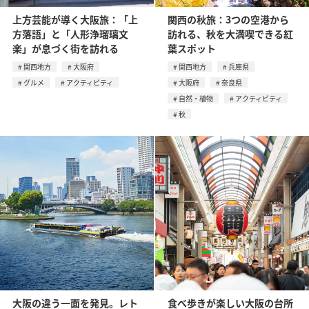
上方芸能が導く大阪旅：「上
関西の秋旅：3つの空港から
方落語」と「人形浄瑠璃文
訪れる、秋を大満喫できる紅
楽」が息づく街を訪れる
葉スポット
関西地方
大阪府
関西地方
兵庫県
グルメ
アクティビティ
大阪府
奈良県
自然・植物
アクティビティ
秋
大阪の違う一面を発見。レト
食べ歩きが楽しい大阪の台所