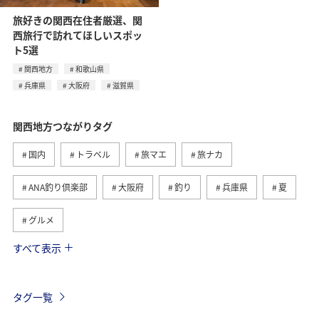
旅好きの関西在住者厳選、関
西旅行で訪れてほしいスポッ
ト5選
関西地方
和歌山県
兵庫県
大阪府
滋賀県
関西地方つながりタグ
国内
トラベル
旅マエ
旅ナカ
ANA釣り倶楽部
大阪府
釣り
兵庫県
夏
グルメ
すべて表示
京都府
和歌山県
アクティビティ
趣味
歴史・文化・芸術
海
川
タグ一覧
年末年始の関西地方の旅行・グルメ
奈良県
マダイ