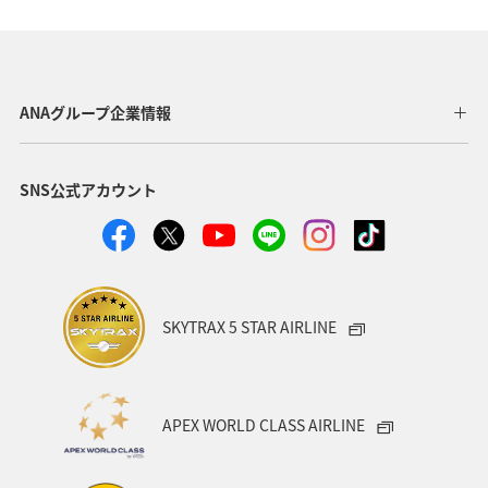
滋賀県
秋
ツアー
九州地方
東海地方
四国地方
アユ
空港グルメ
春
神戸
ANAグループ企業情報
湖
冬
自然・植物
ホテル
SNS公式アカウント
ANAグルメマイル
ANAのふるさと納税
大分県
愛媛県
静岡県
沖縄
島根県
夜景
女子旅
北陸地方
スズキ
マアジ
SKYTRAX 5 STAR AIRLINE
アオリイカ
クロダイ
ワカサギ
APEX WORLD CLASS AIRLINE