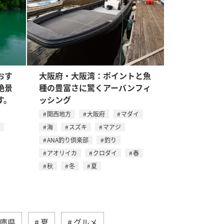
おす
大阪府・大阪湾：ポイントと魚
絶景
種の豊富さに驚くアーバンフィ
す。
ッシング
関西地方
大阪府
マダイ
海
スズキ
マアジ
ANA釣り倶楽部
釣り
アオリイカ
クロダイ
春
秋
冬
夏
庫県
夏
グルメ