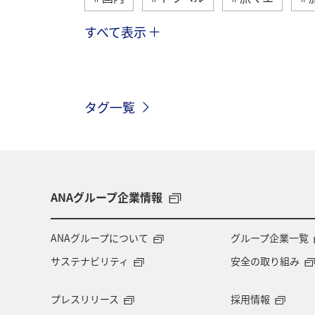
すべて表示
京都府
和歌山県
アクティビ
奈良県
マダイ
滋賀県
タグ一覧
神戸
湖
冬
自然・植物
静岡県
沖縄
島根県
夜
ワカサギ
ANAグループ企業情報
ANAグループについて
グループ企業一覧
サステナビリティ
安全の取り組み
プレスリリース
採用情報