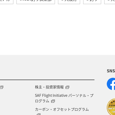
ティ
趣味
歴史・文化・芸術
海
川
秋
ツアー
九州地方
東海地方
四国地方
ホテル
ANAグルメマイル
ANAのふるさと納
景
女子旅
北陸地方
スズキ
マアジ
SN
株主・投資家情報
SAF Flight Initiative パーソナル・プ
ログラム
カーボン・オフセットプログラム