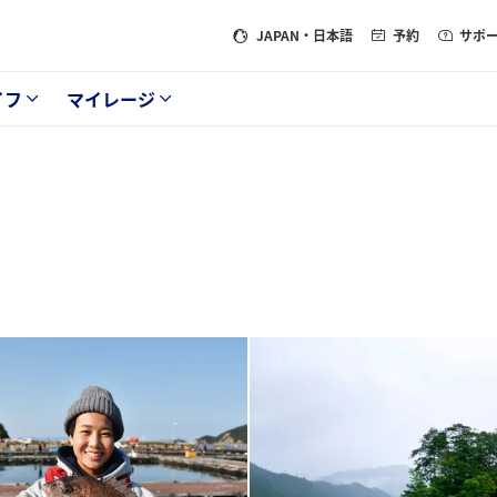
JAPAN
・日本語
予約
サポ
イフ
マイレージ