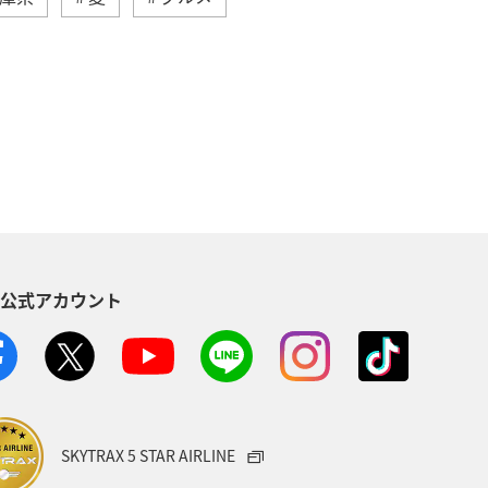
年末年始の関西地方の旅行・グルメ
アユ
空港グルメ
春
税
大分県
愛媛県
アオリイカ
クロダイ
S公式アカウント
SKYTRAX 5 STAR AIRLINE