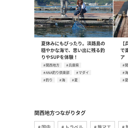
夏休みにもぴったり。淡路島の
【
穏やかな海で、思い出に残る釣
で
りやSUPを体験！
ア
関西地方
兵庫県
ANA釣り倶楽部
マダイ
釣り
海
夏
関西地方つながりタグ
国内
トラベル
旅マエ