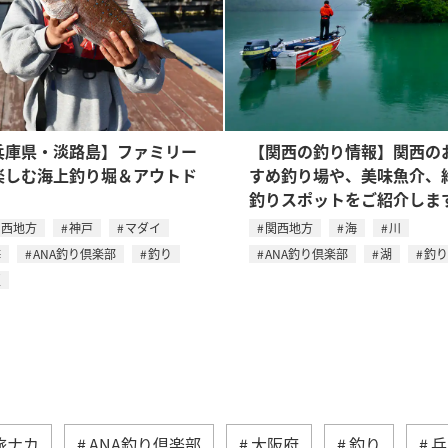
兵庫県・淡路島】ファミリー
【関西の釣り情報】関西の
楽しむ海上釣り堀＆アウトド
すめ釣り場や、美味魚介、
釣りスポットをご紹介しま
関西地方
神戸
マダイ
関西地方
海
川
海
ANA釣り倶楽部
釣り
ANA釣り倶楽部
湖
釣り
夏
旅ナカ
ANA釣り倶楽部
大阪府
釣り
兵