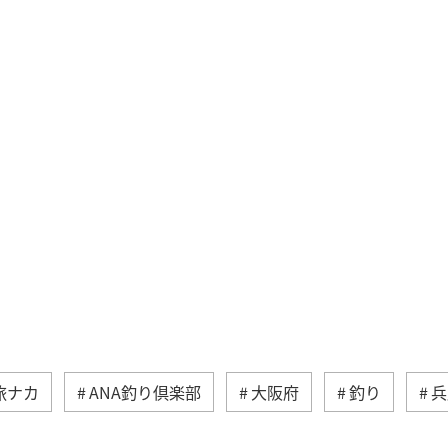
旅ナカ
ANA釣り倶楽部
大阪府
釣り
兵
ティ
趣味
歴史・文化・芸術
海
川