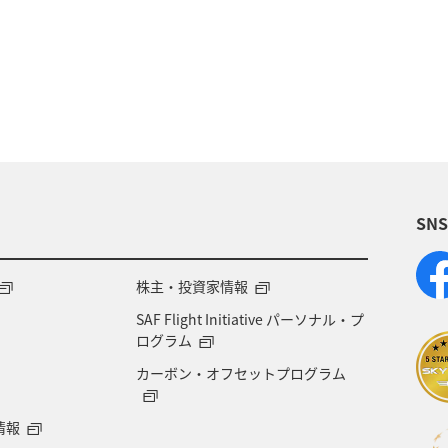
秋
ツアー
九州地方
東海地方
四国地方
ホテル
ANAグルメマイル
ANAのふるさと納
景
女子旅
北陸地方
スズキ
マアジ
SN
株主・投資家情報
SAF Flight Initiative パーソナル・プ
ログラム
カーボン・オフセットプログラム
情報