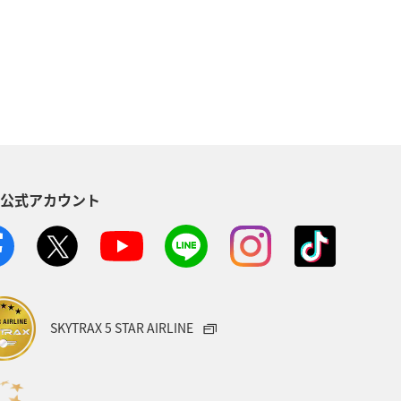
アユ
空港グルメ
春
税
大分県
愛媛県
アオリイカ
クロダイ
S公式アカウント
SKYTRAX 5 STAR AIRLINE