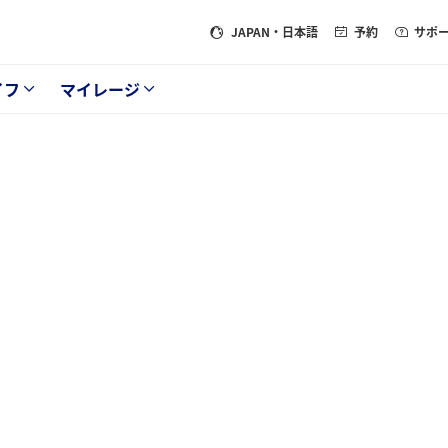
JAPAN
・日本語
予約
サポ
イフ
マイレージ