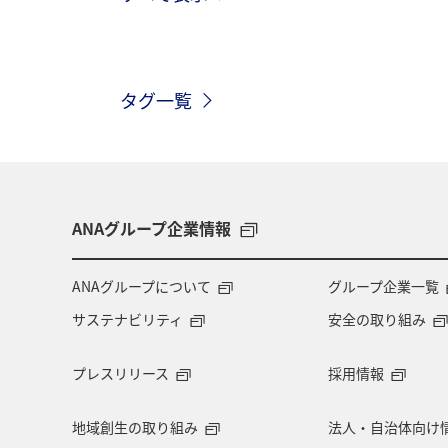
奈良県
マダイ
滋賀県
タグ一覧
神戸
湖
冬
自然・植物
静岡県
沖縄
島根県
夜
ワカサギ
ANAグループ企業情報
ANAグループについて
グループ企業一覧
サステナビリティ
安全の取り組み
プレスリリース
採用情報
地域創生の取り組み
法人・自治体向け