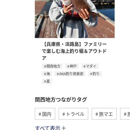
【兵庫県・淡路島】ファミリー
で楽しむ海上釣り堀＆アウトド
ア
関西地方
神戸
マダイ
海
ANA釣り倶楽部
釣り
夏
関西地方つながりタグ
国内
トラベル
旅マエ
すべて表示
京都府
和歌山県
アクティビ