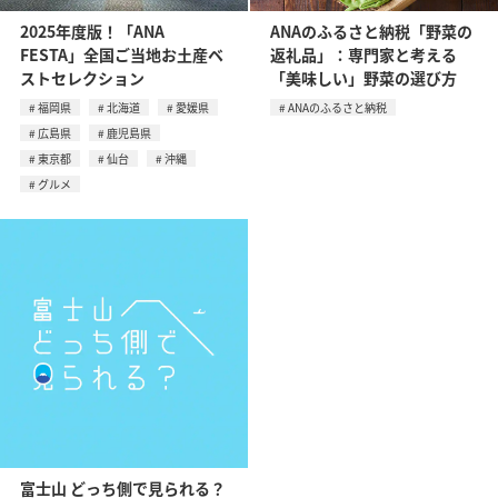
2025年度版！「ANA
ANAのふるさと納税「野菜の
FESTA」全国ご当地お土産ベ
返礼品」：専門家と考える
ストセレクション
「美味しい」野菜の選び方
福岡県
北海道
愛媛県
ANAのふるさと納税
広島県
鹿児島県
東京都
仙台
沖縄
グルメ
富士山 どっち側で見られる？