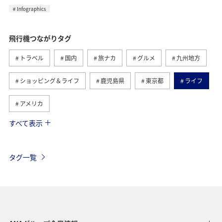
Infographics
飛行機つながりタグ
トラベル
国内
旅ナカ
グルメ
九州地方
ショッピング＆ライフ
鹿児島県
東京都
ライフ
アメリカ
すべて表示
海外
アメリカ・カナダ・中南米
ANAのふるさと納税
日常
ANAショッピング A-style
機内
福岡県
タグ一覧
北海道
愛媛県
広島県
仙台
沖縄
ハワイ
アプリ
保安検査
ANA Mall
歴史・文化・芸術
家族旅行
一人旅
カップル