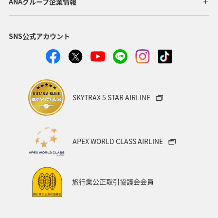
ANAグループ企業情報
趣味
ニューヨーク
旅アト
関東・甲信越地方
SNS公式アカウント
空港グルメ
旅マエ
ANA CA's Note
旅の準備
温泉
Infographics
SKYTRAX 5 STAR AIRLINE
APEX WORLD CLASS AIRLINE
旅行業公正取引協議会会員