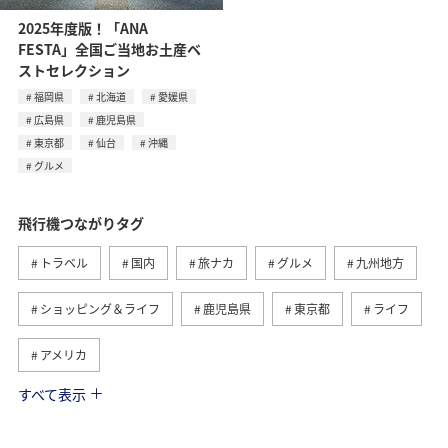
2025年度版！「ANA
FESTA」全国ご当地お土産ベ
ストセレクション
福岡県
北海道
愛媛県
広島県
鹿児島県
東京都
仙台
沖縄
グルメ
飛行機つながりタグ
トラベル
国内
旅ナカ
グルメ
九州地方
ショッピング＆ライフ
鹿児島県
東京都
ライフ
アメリカ
すべて表示
海外
アメリカ・カナダ・中南米
ANAのふるさと納税
日常
ANAショッピング A-style
機内
福岡県