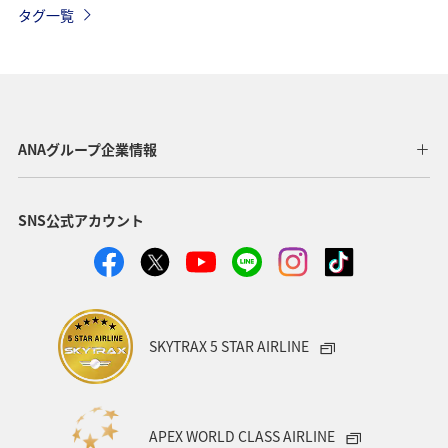
タグ一覧
北海道
愛媛県
広島県
仙台
沖縄
ハワイ
アプリ
保安検査
ANA Mall
歴史・文化・芸術
家族旅行
一人旅
カップル
ANAグループ企業情報
趣味
ニューヨーク
旅アト
関東・甲信越地方
SNS公式アカウント
空港グルメ
旅マエ
ANA CA's Note
旅の準備
温泉
Infographics
SKYTRAX 5 STAR AIRLINE
APEX WORLD CLASS AIRLINE