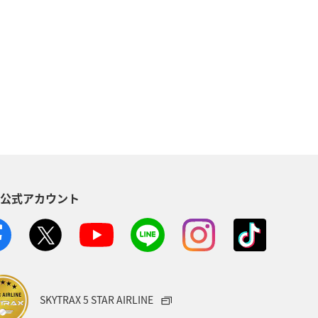
yle
機内
福岡県
ANA Mall
歴史・文化・芸術
地方
空港グルメ
旅マエ
S公式アカウント
SKYTRAX 5 STAR AIRLINE