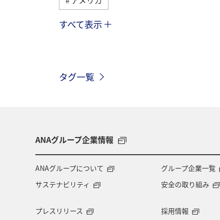
すべて表示
海外
アメリカ・カナダ・中南米
北海道
愛媛県
広島県
タグ一覧
家族旅行
一人旅
カップル
ANA CA's Note
旅の準備
温泉
ANAグループ企業情報
ANAグループについて
グループ企業一覧
サステナビリティ
安全の取り組み
プレスリリース
採用情報