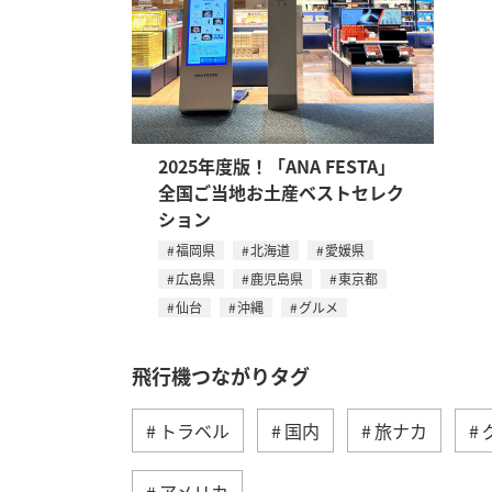
2025年度版！「ANA FESTA」
全国ご当地お土産ベストセレク
ション
福岡県
北海道
愛媛県
広島県
鹿児島県
東京都
仙台
沖縄
グルメ
飛行機つながりタグ
トラベル
国内
旅ナカ
アメリカ