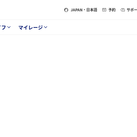
JAPAN
・日本語
予約
サポ
イフ
マイレージ