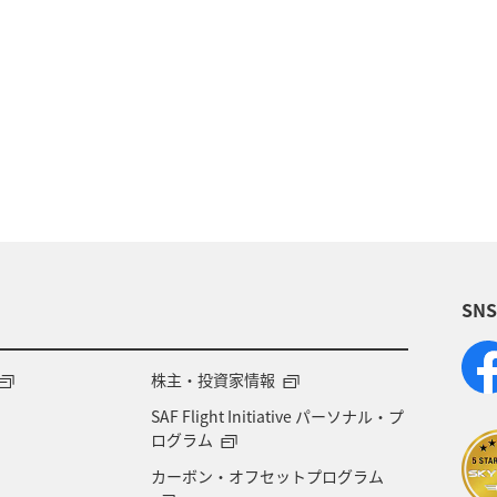
ANAのふるさと納税
日常
ANAショッピング A-st
仙台
沖縄
ハワイ
アプリ
保安検査
趣味
ニューヨーク
旅アト
関東・甲信越
Infographics
SN
株主・投資家情報
SAF Flight Initiative パーソナル・プ
ログラム
カーボン・オフセットプログラム