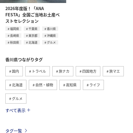
2026年度版！「ANA
FESTA」全国ご当地お土産ベ
ストセレクション
福岡県
千葉県
香川県
長崎県
東京都
沖縄県
秋田県
北海道
グルメ
香川県つながりタグ
国内
トラベル
旅ナカ
四国地方
旅マエ
北海道
自然・植物
高知県
ライフ
グルメ
すべて表示
夏
春
直島
福岡県
千葉県
ショッピング＆ライフ
長崎県
東京都
沖縄県
タグ一覧