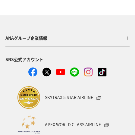
秋田県
徳島県
アクティビティ
青森県
富山県
静岡県
奈良県
札幌
秋
紅葉
神奈川県
箱根
ホテル
ANAグループ企業情報
関東・甲信越地方
趣味
宮崎県
九州地方
SNS公式アカウント
リゾート
岡山県
埼玉県
広島県
SKYTRAX 5 STAR AIRLINE
APEX WORLD CLASS AIRLINE