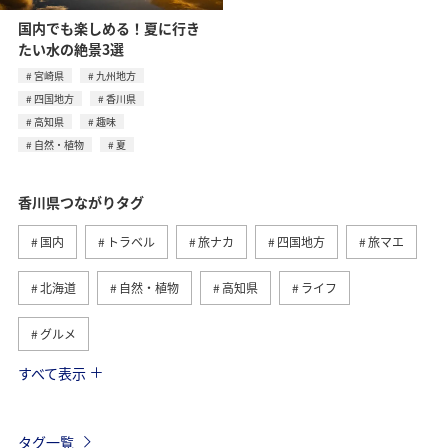
国内でも楽しめる！夏に行き
たい水の絶景3選
宮崎県
九州地方
四国地方
香川県
高知県
趣味
自然・植物
夏
香川県つながりタグ
国内
トラベル
旅ナカ
四国地方
旅マエ
北海道
自然・植物
高知県
ライフ
グルメ
すべて表示
夏
春
直島
福岡県
千葉県
ショッピング＆ライフ
長崎県
東京都
沖縄県
タグ一覧