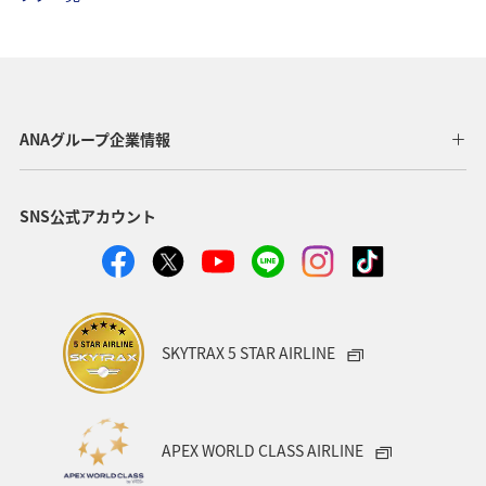
秋田県
徳島県
アクティビティ
青森県
富山県
静岡県
奈良県
札幌
秋
紅葉
神奈川県
箱根
ホテル
ANAグループ企業情報
関東・甲信越地方
趣味
宮崎県
九州地方
SNS公式アカウント
リゾート
岡山県
埼玉県
広島県
SKYTRAX 5 STAR AIRLINE
APEX WORLD CLASS AIRLINE