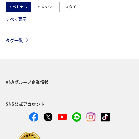
ベトナム
メキシコ
タイ
すべて表示
台湾
オーストリア
イタリア
東南アジア・南アジア
冬
フィリピン
ベルギー
タグ一覧
スイス
ドイツ
秋
フランス
韓国
ハワイ
アメリカ
年末年始
グルメ
旅ナカ
東アジア
スペイン
インドネシア
ANAグループ企業情報
春
クリスマス
SNS公式アカウント