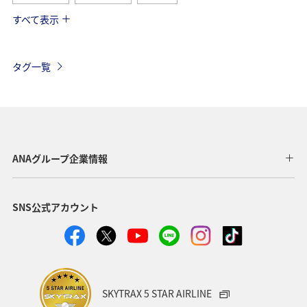
すべて表示
台湾
オーストリア
イタリア
東南アジア・南アジア
冬
フィリピン
ベルギー
タグ一覧
スイス
ドイツ
秋
フランス
韓国
ハワイ
アメリカ
年末年始
グルメ
旅ナカ
東アジア
スペイン
インドネシア
ANAグループ企業情報
春
クリスマス
SNS公式アカウント
SKYTRAX 5 STAR AIRLINE