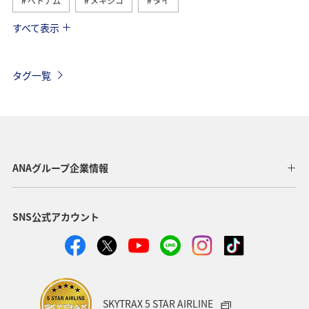
ベトナム
メキシコ
タイ
すべて表示
台湾
オーストリア
イタリア
東南アジア・南アジア
冬
フィリピン
ベルギー
タグ一覧
スイス
ドイツ
秋
フランス
韓国
ハワイ
アメリカ
年末年始
グルメ
旅ナカ
東アジア
スペイン
インドネシア
ANAグループ企業情報
春
クリスマス
SNS公式アカウント
SKYTRAX 5 STAR AIRLINE