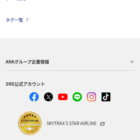
台湾
オーストリア
イタリア
東南アジア・南アジア
冬
フィリピン
ベルギー
タグ一覧
スイス
ドイツ
秋
フランス
韓国
ハワイ
アメリカ
年末年始
グルメ
旅ナカ
東アジア
スペイン
インドネシア
ANAグループ企業情報
春
クリスマス
SNS公式アカウント
SKYTRAX 5 STAR AIRLINE