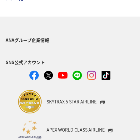
長崎県
冬
徳島県
アクティビティ
出張グルメ
趣味
宮崎県
九州地方
湖
リゾート
岡山県
埼玉県
広島県
ANAグループ企業情報
イシダイ
アオリイカ
イワナ
マダイ
SNS公式アカウント
クロダイ
SKYTRAX 5 STAR AIRLINE
APEX WORLD CLASS AIRLINE