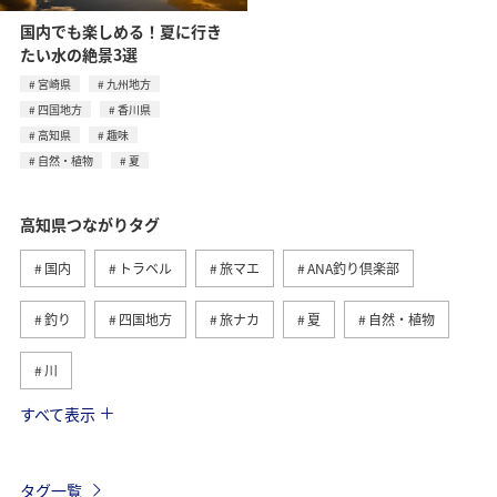
国内でも楽しめる！夏に行き
たい水の絶景3選
宮崎県
九州地方
四国地方
香川県
高知県
趣味
自然・植物
夏
高知県つながりタグ
国内
トラベル
旅マエ
ANA釣り倶楽部
釣り
四国地方
旅ナカ
夏
自然・植物
川
すべて表示
海
愛媛県
アユ
春
秋
香川県
グルメ
北海道
山形県
メジナ
アマゴ
タグ一覧