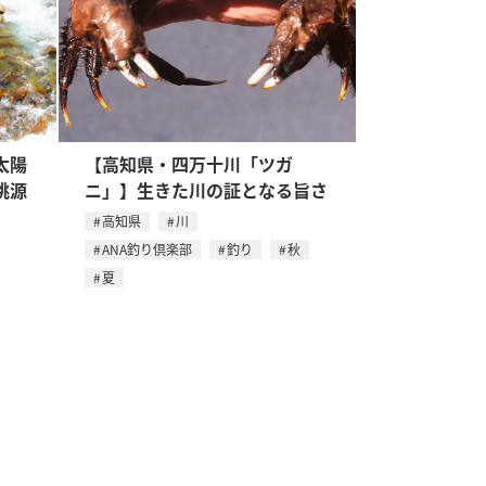
太陽
【高知県・四万十川「ツガ
桃源
ニ」】生きた川の証となる旨さ
高知県
川
ANA釣り倶楽部
釣り
秋
夏