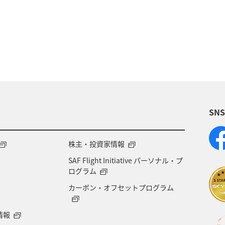
秋
香川県
グルメ
北海道
山形県
出張グルメ
趣味
宮崎県
九州地方
アオリイカ
イワナ
マダイ
クロダイ
SN
株主・投資家情報
SAF Flight Initiative パーソナル・プ
ログラム
カーボン・オフセットプログラム
情報