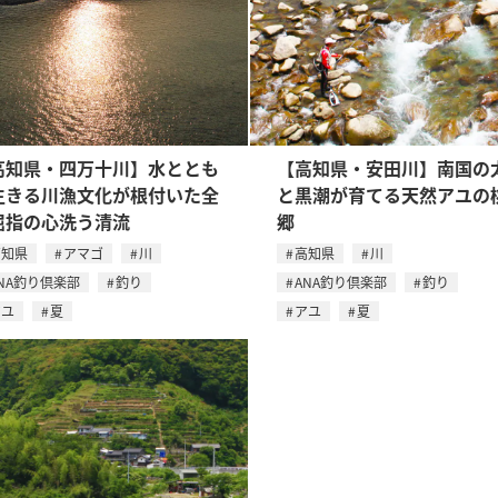
高知県・四万十川】水ととも
【高知県・安田川】南国の
生きる川漁文化が根付いた全
と黒潮が育てる天然アユの
屈指の心洗う清流
郷
高知県
アマゴ
川
高知県
川
NA釣り倶楽部
釣り
ANA釣り倶楽部
釣り
アユ
夏
アユ
夏