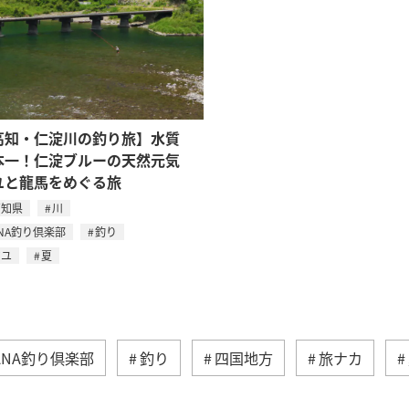
高知・仁淀川の釣り旅】水質
本一！仁淀ブルーの天然元気
ユと龍馬をめぐる旅
高知県
川
NA釣り倶楽部
釣り
アユ
夏
ANA釣り倶楽部
釣り
四国地方
旅ナカ