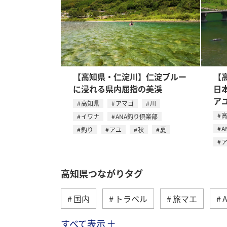
【高知県・仁淀川】仁淀ブルー
【
に浸れる県内屈指の美渓
日
ア
高知県
アマゴ
川
イワナ
ANA釣り倶楽部
A
釣り
アユ
秋
夏
高知県つながりタグ
国内
トラベル
旅マエ
すべて表示