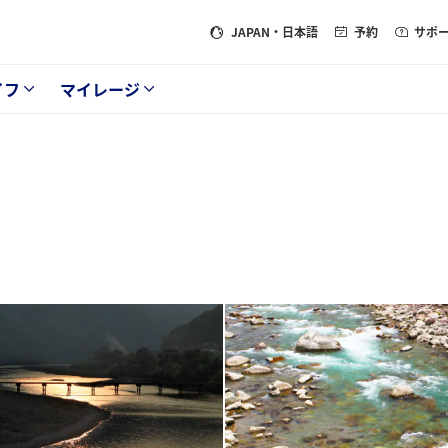
JAPAN
・日本語
予約
サポ
イフ
マイレージ