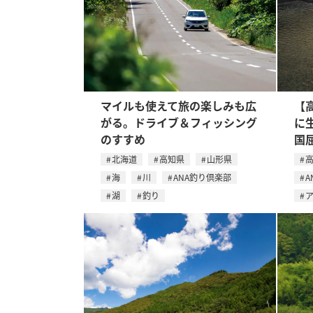
マイルも使えて旅の楽しみも広
【
がる。ドライブ＆フィッシング
に
のすすめ
国
北海道
高知県
山形県
海
川
ANA釣り倶楽部
A
湖
釣り