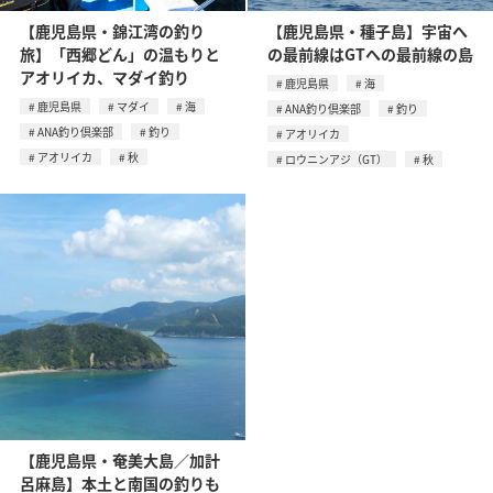
【鹿児島県・錦江湾の釣り
【鹿児島県・種子島】宇宙へ
旅】「西郷どん」の温もりと
の最前線はGTへの最前線の島
アオリイカ、マダイ釣り
鹿児島県
海
鹿児島県
マダイ
海
ANA釣り倶楽部
釣り
ANA釣り倶楽部
釣り
アオリイカ
アオリイカ
秋
ロウニンアジ（GT）
秋
【鹿児島県・奄美大島／加計
呂麻島】本土と南国の釣りも