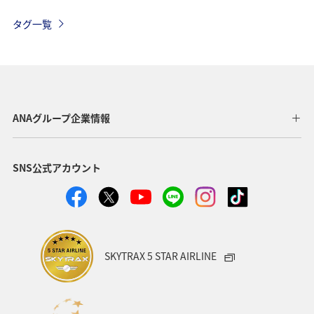
グルメ
温泉
夏
アクティビティ
タグ一覧
アオリイカ
ロウニンアジ（GT）
福岡県
ショッピング＆ライフ
北海道
飛行機
ライフ
長崎県
石川県
キャンプ・グランピング
ANAグループ企業情報
自然・植物
世界遺産
歴史・文化・芸術
石垣
SNS公式アカウント
沖縄県
宮古島
マダイ
愛媛県
広島県
仙台
東北地方
紅葉
ホテル
山形県
旅館
日常
青森県
ANAのふるさと納税
SKYTRAX 5 STAR AIRLINE
大分県
兵庫県
群馬県
クロダイ
メジナ