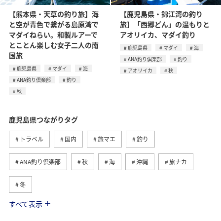
【熊本県・天草の釣り旅】海
【鹿児島県・錦江湾の釣り
と空が青色で繋がる島原湾で
旅】「西郷どん」の温もりと
マダイねらい。和製ルアーで
アオリイカ、マダイ釣り
とことん楽しむ女子二人の南
鹿児島県
マダイ
海
国旅
ANA釣り倶楽部
釣り
鹿児島県
マダイ
海
アオリイカ
秋
ANA釣り倶楽部
釣り
秋
鹿児島県つながりタグ
トラベル
国内
旅マエ
釣り
ANA釣り倶楽部
秋
海
沖縄
旅ナカ
冬
すべて表示
東京都
九州地方
春
八丈島
西表島