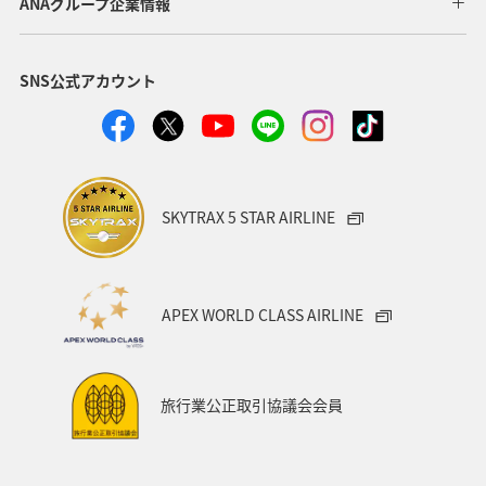
ANAグループ企業情報
自然・植物
世界遺産
歴史・文化・芸術
マダイ
SNS公式アカウント
石垣
沖縄県
宮古島
愛媛県
広島県
仙台
東北地方
紅葉
ホテル
山形県
旅館
日常
青森県
ANAのふるさと納税
SKYTRAX 5 STAR AIRLINE
大分県
兵庫県
群馬県
クロダイ
メジナ
APEX WORLD CLASS AIRLINE
旅行業公正取引協議会会員