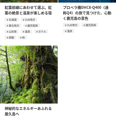
紅葉前線にあわせて選ぶ。紅
プロペラ機DHC8-Q400（通
葉の絶景と温泉が楽しめる宿
称Q4）の旅で見つけた、心動
く鹿児島の景色
北海道
九州地方
九州地方
鹿児島県
東北地方
鹿児島県
温泉
山形県
温泉
ホテル
旅館
秋
神秘的なエネルギーあふれる
屋久島へ