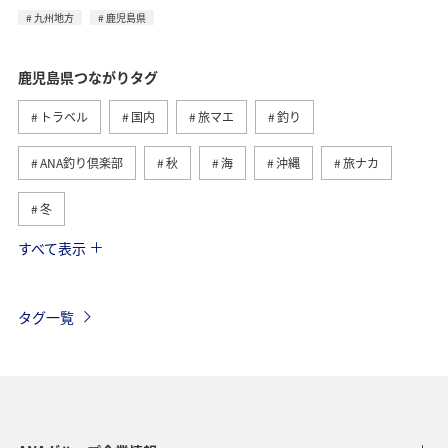
九州地方
鹿児島県
鹿児島県つながりタグ
トラベル
国内
旅マエ
釣り
ANA釣り倶楽部
秋
海
沖縄
旅ナカ
冬
すべて表示
東京都
九州地方
春
八丈島
西表島
グルメ
温泉
夏
アクティビティ
タグ一覧
アオリイカ
ロウニンアジ（GT）
福岡県
ショッピング＆ライフ
北海道
飛行機
ライフ
長崎県
石川県
キャンプ・グランピング