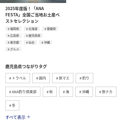
2025年度版！「ANA
FESTA」全国ご当地お土産ベ
ストセレクション
福岡県
北海道
愛媛県
広島県
鹿児島県
東京都
仙台
沖縄
グルメ
鹿児島県つながりタグ
トラベル
国内
旅マエ
釣り
ANA釣り倶楽部
秋
海
沖縄
旅ナカ
冬
すべて表示
東京都
九州地方
春
八丈島
西表島
グルメ
温泉
夏
アクティビティ