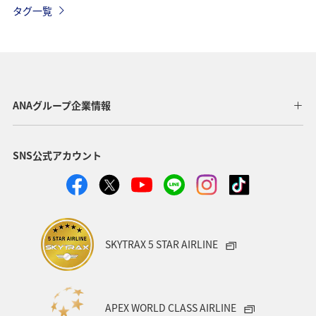
タグ一覧
ロウニンアジ（GT）
アオリイカ
福岡県
ショッピング＆ライフ
北海道
飛行機
ライフ
長崎県
石川県
キャンプ・グランピング
ANAグループ企業情報
自然・植物
世界遺産
歴史・文化・芸術
石垣
SNS公式アカウント
沖縄県
宮古島
マダイ
愛媛県
広島県
仙台
東北地方
紅葉
ホテル
山形県
旅館
日常
青森県
ANAのふるさと納税
SKYTRAX 5 STAR AIRLINE
大分県
兵庫県
群馬県
メジナ
クロダイ
APEX WORLD CLASS AIRLINE