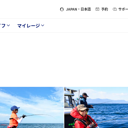
JAPAN
・日本語
予約
サポ
イフ
マイレージ