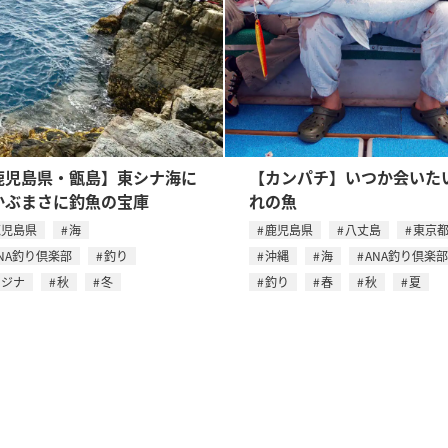
鹿児島県・甑島】東シナ海に
【カンパチ】いつか会いた
かぶまさに釣魚の宝庫
れの魚
鹿児島県
海
鹿児島県
八丈島
東京
NA釣り倶楽部
釣り
沖縄
海
ANA釣り倶楽部
メジナ
秋
冬
釣り
春
秋
夏