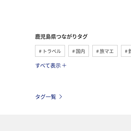
鹿児島県つながりタグ
トラベル
国内
旅マエ
すべて表示
東京都
九州地方
春
八
ロウニンアジ（GT）
福岡県
タグ一覧
キャンプ・グランピング
自然・植
愛媛県
広島県
仙台
東