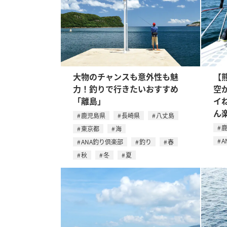
大物のチャンスも意外性も魅
【
力！釣りで行きたいおすすめ
空
「離島」
イ
ん
鹿児島県
長崎県
八丈島
東京都
海
A
ANA釣り倶楽部
釣り
春
秋
冬
夏