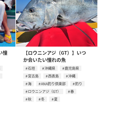
い憧
【ロウニンアジ（GT）】いつ
か会いたい憧れの魚
都
石垣
沖縄県
鹿児島県
宮古島
西表島
沖縄
海
ANA釣り倶楽部
釣り
ロウニンアジ（GT）
春
秋
冬
夏