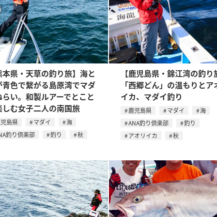
熊本県・天草の釣り旅】海と
【鹿児島県・錦江湾の釣り
が青色で繋がる島原湾でマダ
「西郷どん」の温もりとア
ねらい。和製ルアーでとこと
イカ、マダイ釣り
楽しむ女子二人の南国旅
鹿児島県
マダイ
海
鹿児島県
マダイ
海
ANA釣り倶楽部
釣り
NA釣り倶楽部
釣り
秋
アオリイカ
秋