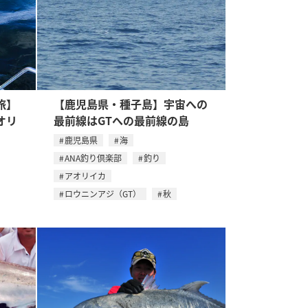
旅】
【鹿児島県・種子島】宇宙への
オリ
最前線はGTへの最前線の島
鹿児島県
海
ANA釣り倶楽部
釣り
アオリイカ
ロウニンアジ（GT）
秋