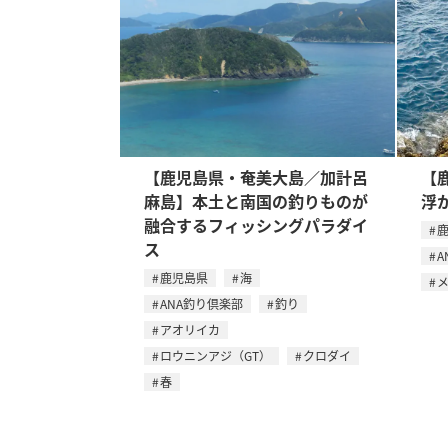
【鹿児島県・奄美大島／加計呂
【
麻島】本土と南国の釣りものが
浮
融合するフィッシングパラダイ
ス
A
鹿児島県
海
ANA釣り倶楽部
釣り
アオリイカ
ロウニンアジ（GT）
クロダイ
春