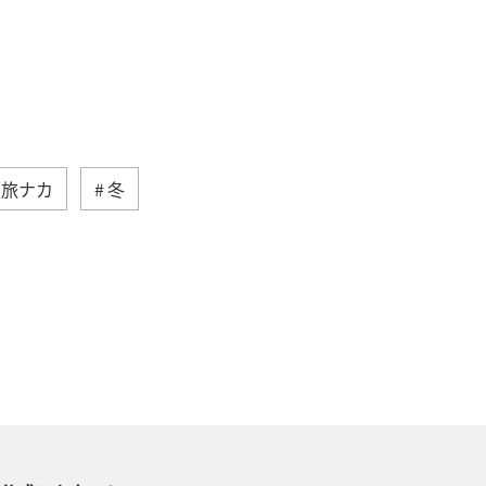
旅ナカ
冬
クティビティ
アオリイカ
長崎県
石川県
石垣
沖縄県
宮古島
日常
青森県