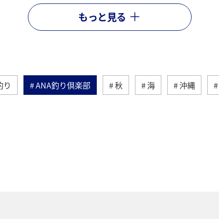
もっと見る
釣り
ANA釣り倶楽部
秋
海
沖縄
丈島
西表島
グルメ
温泉
夏
ア
ショッピング＆ライフ
北海道
飛行機
ライフ
物
世界遺産
歴史・文化・芸術
マダイ
北地方
紅葉
ホテル
山形県
旅館