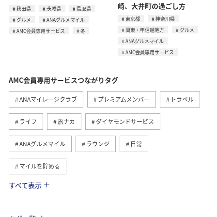
崎、大井町の過ごし方
秋田県
茨城県
鳥取県
東京都
神奈川県
グルメ
ANAグルメマイル
関東・甲信越地方
グルメ
AMC会員専用サービス
冬
ANAグルメマイル
AMC会員専用サービス
AMC会員専用サービスつながりタグ
ANAマイレージクラブ
プレミアムメンバー
トラベル
ライフ
旅ナカ
ダイヤモンドサービス
ANAグルメマイル
ラウンジ
日常
マイルを貯める
すべて表示
グルメ
マイルを使う
旅マエ
国内
ANAカード
アプリ
沖縄
冬