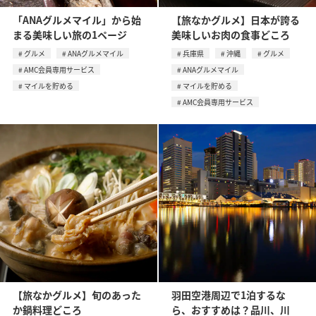
「ANAグルメマイル」から始
【旅なかグルメ】日本が誇る
まる美味しい旅の1ページ
美味しいお肉の食事どころ
グルメ
ANAグルメマイル
兵庫県
沖縄
グルメ
AMC会員専用サービス
ANAグルメマイル
マイルを貯める
マイルを貯める
AMC会員専用サービス
【旅なかグルメ】旬のあった
羽田空港周辺で1泊するな
か鍋料理どころ
ら、おすすめは？品川、川