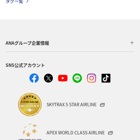
タグ一覧
プレミアムメンバー限定（ラウンジ除く）
チェックイン
旅アト
ANA Pay
ANA Mall
ツアー
旅の準備
兵庫県
那覇
秋田県
茨城県
ANAグループ企業情報
鳥取県
東京都
帰省
神奈川県
夜景
SNS公式アカウント
関東・甲信越地方
海外
特典航空券
座席指定
ブロンズサービス
機内
手荷物
スーパーフライヤーズ
プラチナサービス
搭乗
SKYTRAX 5 STAR AIRLINE
予約
APEX WORLD CLASS AIRLINE