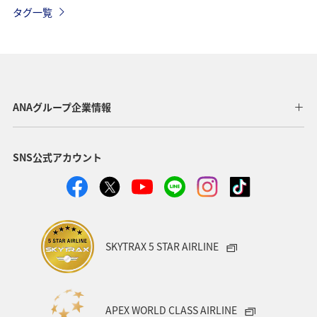
ANAカード
アプリ
沖縄
冬
タグ一覧
プレミアムメンバー限定（ラウンジ除く）
チェックイン
旅アト
ANA Pay
ANA Mall
ツアー
旅の準備
兵庫県
那覇
秋田県
茨城県
ANAグループ企業情報
鳥取県
東京都
帰省
神奈川県
夜景
SNS公式アカウント
関東・甲信越地方
海外
特典航空券
座席指定
ブロンズサービス
機内
手荷物
スーパーフライヤーズ
プラチナサービス
搭乗
SKYTRAX 5 STAR AIRLINE
予約
APEX WORLD CLASS AIRLINE