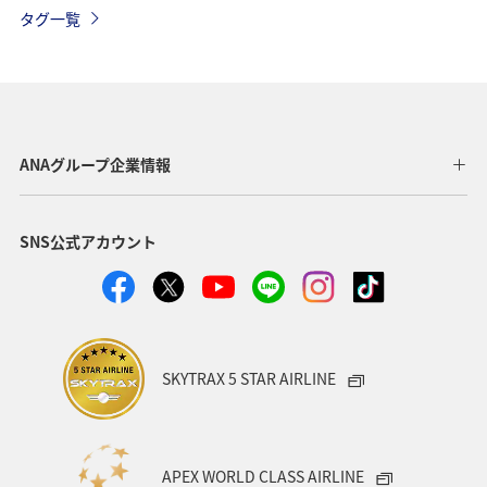
ANAカード
アプリ
沖縄
冬
タグ一覧
プレミアムメンバー限定（ラウンジ除く）
チェックイン
旅アト
ANA Pay
ANA Mall
ツアー
旅の準備
兵庫県
那覇
秋田県
茨城県
ANAグループ企業情報
鳥取県
東京都
帰省
神奈川県
夜景
SNS公式アカウント
関東・甲信越地方
海外
特典航空券
座席指定
ブロンズサービス
機内
手荷物
スーパーフライヤーズ
プラチナサービス
搭乗
SKYTRAX 5 STAR AIRLINE
予約
APEX WORLD CLASS AIRLINE