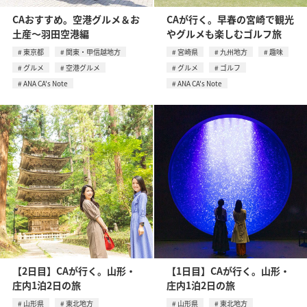
CAおすすめ。空港グルメ＆お
CAが行く。早春の宮崎で観光
土産〜羽田空港編
やグルメも楽しむゴルフ旅
東京都
関東・甲信越地方
宮崎県
九州地方
趣味
グルメ
空港グルメ
グルメ
ゴルフ
ANA CA's Note
ANA CA's Note
【2日目】CAが行く。山形・
【1日目】CAが行く。山形・
庄内1泊2日の旅
庄内1泊2日の旅
山形県
東北地方
山形県
東北地方