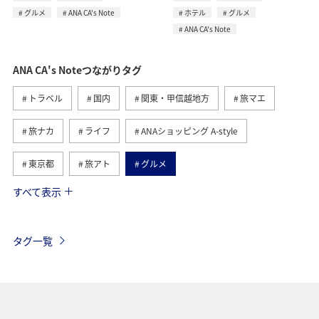
グルメ
ANA CA's Note
ホテル
グルメ
ANA CA's Note
ANA CA's Noteつながりタグ
トラベル
国内
関東・甲信越地方
旅マエ
旅ナカ
ライフ
ANAショッピング A-style
東京都
旅アト
グルメ
すべて表示
山形県
東北地方
趣味
ANAマイレージモール
ANA Mall
ショッピング＆ライフ
ホテル
タグ一覧
宮崎県
神奈川県
飛行機
空港グルメ
マイルを貯める
九州地方
ゴルフ
埼玉県