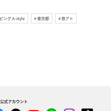
ング A-style
東京都
旅アト
イフ
ホテル
宮崎県
県
ANA Pocket
サイクリング
S公式アカウント