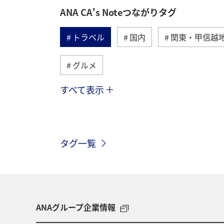
ANA CA's Noteつながりタグ
トラベル
国内
関東・甲信越
グルメ
すべて表示
山形県
東北地方
趣味
神奈川県
飛行機
空港グルメ
タグ一覧
アクティビティ
歴史・文化・芸術
ANAグループ企業情報