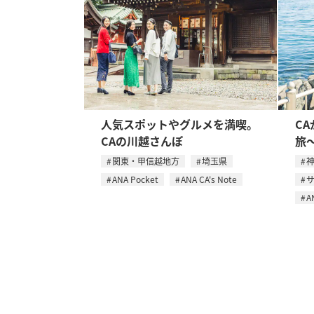
人気スポットやグルメを満喫。
C
CAの川越さんぽ
旅
関東・甲信越地方
埼玉県
ANA Pocket
ANA CA's Note
A