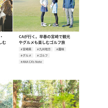
・
CAが行く。早春の宮崎で観光
しむ
やグルメも楽しむゴルフ旅
宮崎県
九州地方
趣味
グルメ
ゴルフ
ANA CA's Note