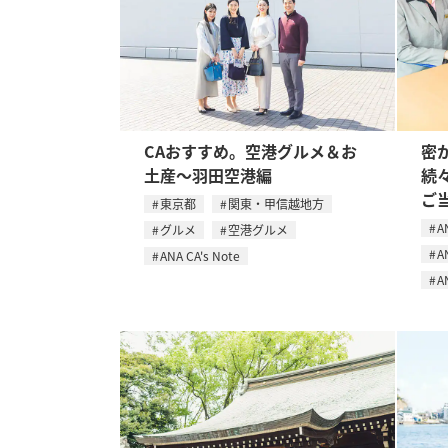
CAおすすめ。空港グルメ＆お
密
土産〜羽田空港編
続
ご
東京都
関東・甲信越地方
A
グルメ
空港グルメ
A
ANA CA's Note
A