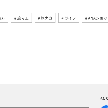
地方
旅マエ
旅ナカ
ライフ
ANAショッピ
ANAマイレージモール
ANA Mall
ショッピング＆ラ
マイルを貯める
九州地方
ゴルフ
埼玉
日常
SN