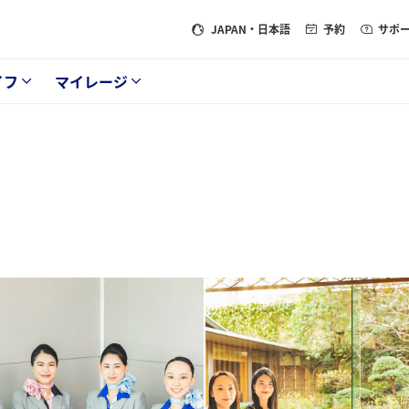
JAPAN
・日本語
予約
サポ
イフ
マイレージ