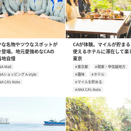
かな名物やツウなスポットが
CAが体験。マイルが貯まる
々登場。地元愛強めなCAの
使えるホテルに滞在して楽
当地自慢
東京
NA Mall
東京都
関東・甲信越地方
NAショッピング A-style
趣味
ホテル
NA CA's Note
マイルを貯める
ANA CA's Note