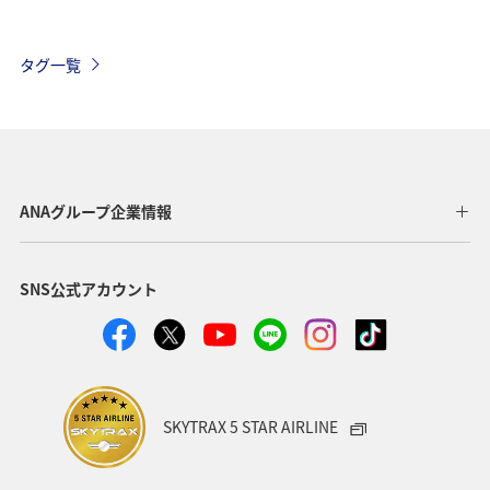
旅アト
ANA CA's Note
トラベル
タグ一覧
ANAマイレージモール
ハワイ
飛行機
帰省
年末年始
アプリ
ツアー
AMC会員専用サービス
旅の準備
ANAセレクション
ANAグループ企業情報
ANAのオンラインショップ
イタリア
記念日
SNS公式アカウント
宮城県
北海道
オーストラリア
フランス
山形県
東北地方
ANAの取り組み（サステナブル、社会貢献）
SKYTRAX 5 STAR AIRLINE
編集長のおすすめ
機内