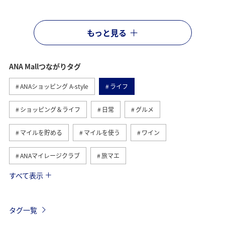
もっと見る
ANA Mallつながりタグ
ANAショッピング A-style
ライフ
ショッピング＆ライフ
日常
グルメ
マイルを貯める
マイルを使う
ワイン
ANAマイレージクラブ
旅マエ
すべて表示
A-style秋特集
ANAカード
マイルの教室
旅アト
ANA CA's Note
トラベル
タグ一覧
ANAマイレージモール
ハワイ
飛行機
帰省