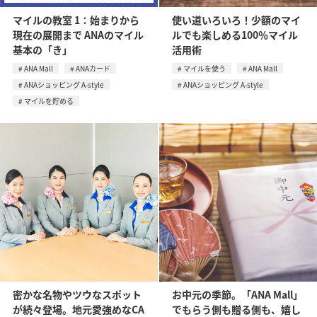
マイルの教室 1：始まりから
使い道いろいろ！少額のマイ
現在の展開まで ANAのマイル
ルでも楽しめる100％マイル
基本の「き」
活用術
ANA Mall
ANAカード
マイルを使う
ANA Mall
ANAショッピング A-style
ANAショッピング A-style
マイルを貯める
密かな名物やツウなスポット
お中元の季節。「ANA Mall」
が続々登場。地元愛強めなCA
でもらう側も贈る側も、嬉し