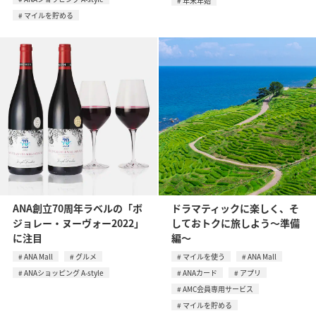
年末年始
マイルを貯める
ANA創立70周年ラベルの「ボ
ドラマティックに楽しく、そ
ジョレー・ヌーヴォー2022」
しておトクに旅しよう～準備
に注目
編～
ANA Mall
グルメ
マイルを使う
ANA Mall
ANAショッピング A-style
ANAカード
アプリ
AMC会員専用サービス
マイルを貯める