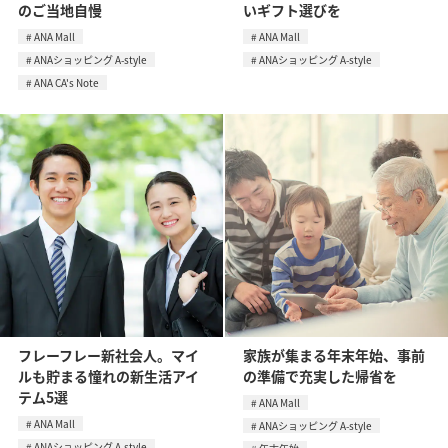
のご当地自慢
いギフト選びを
ANA Mall
ANA Mall
ANAショッピング A-style
ANAショッピング A-style
ANA CA's Note
フレーフレー新社会人。マイ
家族が集まる年末年始、事前
ルも貯まる憧れの新生活アイ
の準備で充実した帰省を
テム5選
ANA Mall
ANA Mall
ANAショッピング A-style
ANAショッピング A-style