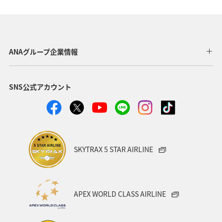
年末年始
アプリ
ツアー
AMC会員専用サービス
旅の準備
ANAセレクション
ANAグループ企業情報
ANAのオンラインショップ
イタリア
記念日
SNS公式アカウント
宮城県
北海道
オーストラリア
フランス
山形県
東北地方
ANAの取り組み（サステナブル、社会貢献）
SKYTRAX 5 STAR AIRLINE
編集長のおすすめ
機内
APEX WORLD CLASS AIRLINE