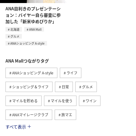
ANA目利きのプレゼンテーシ
ョン：バイヤー自ら審査に参
加した「新米ゆめぴりか」
北海道
ANA Mall
グルメ
ANAショッピング A-style
ANA Mallつながりタグ
ANAショッピング A-style
ライフ
ショッピング＆ライフ
日常
グルメ
マイルを貯める
マイルを使う
ワイン
ANAマイレージクラブ
旅マエ
すべて表示
A-style秋特集
ANAカード
マイルの教室