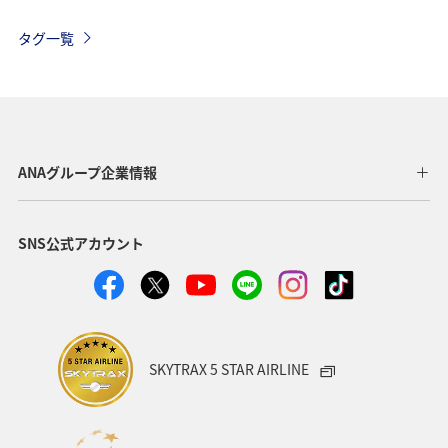
旅アト
ANA CA's Note
トラベル
タグ一覧
ANAマイレージモール
ハワイ
飛行機
帰省
年末年始
アプリ
ツアー
AMC会員専用サービス
旅の準備
ANAセレクション
ANAグループ企業情報
ANAのオンラインショップ
イタリア
記念日
SNS公式アカウント
宮城県
北海道
オーストラリア
フランス
山形県
東北地方
ANAの取り組み（サステナブル、社会貢献）
SKYTRAX 5 STAR AIRLINE
編集長のおすすめ
機内