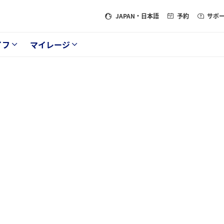
JAPAN
・日本語
予約
サポ
イフ
マイレージ