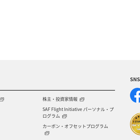
イルの教室
旅アト
ANA CA's Note
トラベル
アプリ
ツアー
AMC会員専用サービス
旅の準
ア
記念日
宮城県
北海道
オーストラリ
ナブル、社会貢献）
編集長のおすすめ
機内
SN
株主・投資家情報
SAF Flight Initiative パーソナル・プ
ログラム
カーボン・オフセットプログラム