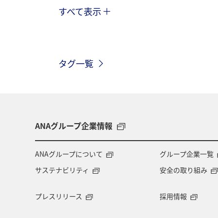
すべて表示
A-style秋特集
ANAカード
マ
飛行機
帰省
年末年始
タグ一覧
ANAのオンラインショップ
イタリ
東北地方
ANAの取り組み（サステ
ANAグループ企業情報
ANAグループについて
グループ企業一覧
サステナビリティ
安全の取り組み
プレスリリース
採用情報