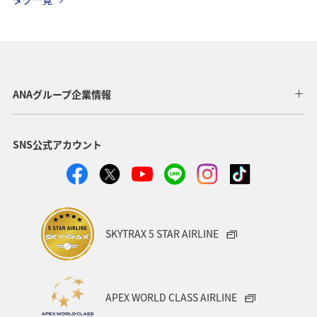
ANAマイレージモール
ハワイ
飛行機
帰省
年末年始
アプリ
ツアー
AMC会員専用サービス
旅の準備
ANAセレクション
ANAグループ企業情報
ANAのオンラインショップ
イタリア
記念日
SNS公式アカウント
宮城県
北海道
オーストラリア
フランス
山形県
東北地方
ANAの取り組み（サステナブル、社会貢献）
SKYTRAX 5 STAR AIRLINE
編集長のおすすめ
機内
APEX WORLD CLASS AIRLINE