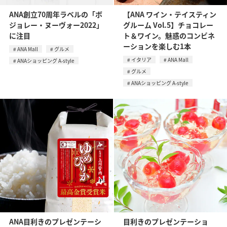
ANA創立70周年ラベルの「ボ
【ANA ワイン・テイスティン
ジョレー・ヌーヴォー2022」
グルーム Vol.5】チョコレー
に注目
ト＆ワイン。魅惑のコンビネ
ーションを楽しむ1本
ANA Mall
グルメ
イタリア
ANA Mall
ANAショッピング A-style
グルメ
ANAショッピング A-style
ANA目利きのプレゼンテーシ
目利きのプレゼンテーショ