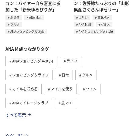
ョン：バイヤー自ら審査に参
ン：佐藤錦たっぷりの「山形
加した「新米ゆめぴりか」
県産さくらんぼゼリー」
北海道
ANA Mall
山形県
東北地方
グルメ
ANA Mall
グルメ
ANAショッピング A-style
ANAショッピング A-style
ANA Mallつながりタグ
ANAショッピング A-style
ライフ
ショッピング＆ライフ
日常
グルメ
マイルを貯める
マイルを使う
ワイン
ANAマイレージクラブ
旅マエ
すべて表示
A-style秋特集
ANAカード
マイルの教室
旅アト
ANA CA's Note
トラベル
タグ一覧