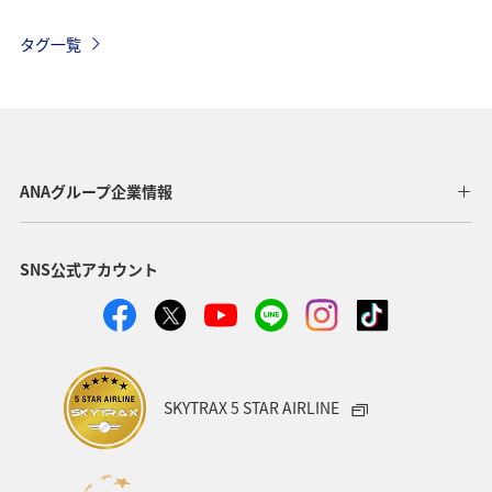
旅アト
ANA CA's Note
トラベル
タグ一覧
ANAマイレージモール
ハワイ
飛行機
帰省
年末年始
アプリ
ツアー
AMC会員専用サービス
旅の準備
ANAセレクション
ANAグループ企業情報
ANAのオンラインショップ
イタリア
記念日
SNS公式アカウント
宮城県
北海道
オーストラリア
フランス
山形県
東北地方
ANAの取り組み（サステナブル、社会貢献）
SKYTRAX 5 STAR AIRLINE
編集長のおすすめ
機内