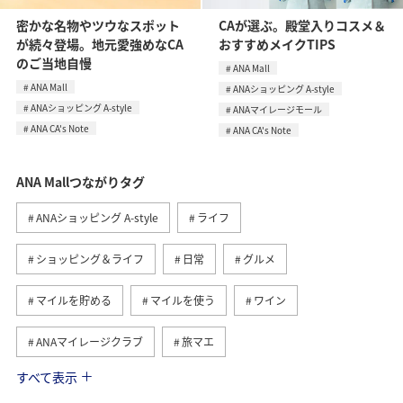
密かな名物やツウなスポット
CAが選ぶ。殿堂入りコスメ＆
が続々登場。地元愛強めなCA
おすすめメイクTIPS
のご当地自慢
ANA Mall
ANA Mall
ANAショッピング A-style
ANAショッピング A-style
ANAマイレージモール
ANA CA's Note
ANA CA's Note
ANA Mallつながりタグ
ANAショッピング A-style
ライフ
ショッピング＆ライフ
日常
グルメ
マイルを貯める
マイルを使う
ワイン
ANAマイレージクラブ
旅マエ
すべて表示
A-style秋特集
ANAカード
マイルの教室