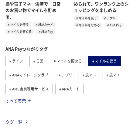
換や電子マネー決済で「日常
められて、ワンランク上のシ
のお買い物でマイルを貯め
ョッピングを楽しめる
る」
マイルを使う
アプリ
マイルを使う
ANAカード
マイルを貯める
ANA Pay
マイルを貯める
ANA Pay
ANA Payつながりタグ
ライフ
日常
マイルを貯める
マイルを使う
ANAマイレージクラブ
アプリ
旅アト
旅マエ
AMC会員専用サービス
ANAカード
すべて表示
ショッピング＆ライフ
マイルの教室
日常生活でマイルを貯める（自宅にいながら貯める）
タグ一覧
ANAのサービス