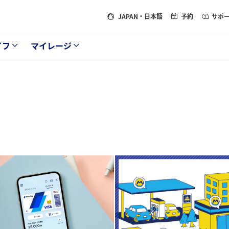
JAPAN
・日本語
予約
サポ
イフ
マイレージ