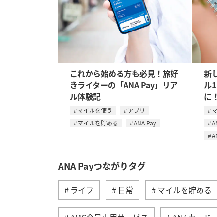
これから始める方も必見！旅好
新し
きライターの「ANA Pay」リア
ル
ル体験記
に
マイルを使う
アプリ
マイルを貯める
ANA Pay
A
A
ANA Payつながりタグ
ライフ
日常
マイルを貯める
AMC会員専用サービス
ANAカード