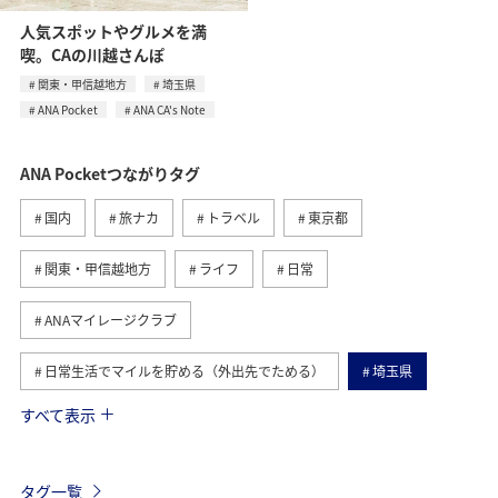
人気スポットやグルメを満
喫。CAの川越さんぽ
関東・甲信越地方
埼玉県
ANA Pocket
ANA CA's Note
ANA Pocketつながりタグ
国内
旅ナカ
トラベル
東京都
関東・甲信越地方
ライフ
日常
ANAマイレージクラブ
日常生活でマイルを貯める（外出先でためる）
埼玉県
すべて表示
旅マエ
ANA CA's Note
散歩
ANAのサービス
ANA SKY コイン
タグ一覧