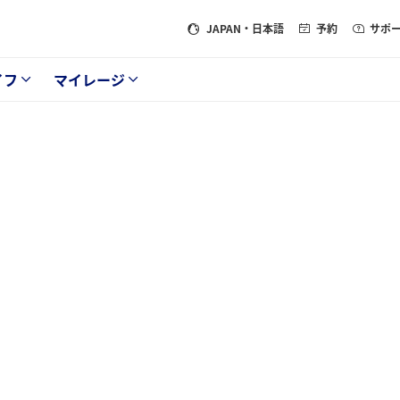
JAPAN
・日本語
予約
サポ
イフ
マイレージ