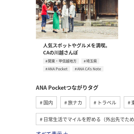
人気スポットやグルメを満喫。
CAの川越さんぽ
関東・甲信越地方
埼玉県
ANA Pocket
ANA CA's Note
ANA Pocketつながりタグ
国内
旅ナカ
トラベル
日常生活でマイルを貯める（外出先でた
すべて表示