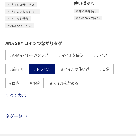
使い道あり
ブロンズサービス
マイルを使う
プレミアムメンバー
ANA SKY コイン
マイルを使う
ANA SKY コイン
ANA SKY コインつながりタグ
ANAマイレージクラブ
マイルを使う
ライフ
旅マエ
トラベル
マイルの使い道
日常
国内
予約
マイルを貯める
すべて表示
マイルの教室
旅ナカ
ANAのサービス
日常生活でマイルを貯める（外出先でためる）
ANA Pocket
タグ一覧
ブロンズサービス
プレミアムメンバー
海外