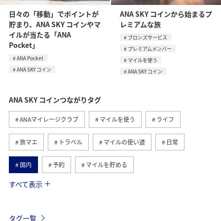
日々の「移動」でポイントが
ANA SKY コインから始まるプ
貯まり、ANA SKY コインやマ
レミアムな旅
イルが当たる「ANA
ブロンズサービス
Pocket」
プレミアムメンバー
ANA Pocket
マイルを使う
ANA SKY コイン
ANA SKY コイン
ANA SKY コインつながりタグ
ANAマイレージクラブ
マイルを使う
ライフ
旅マエ
トラベル
マイルの使い道
日常
国内
予約
マイルを貯める
すべて表示
マイルの教室
旅ナカ
ANAのサービス
日常生活でマイルを貯める（外出先でためる）
ANA Pocket
タグ一覧