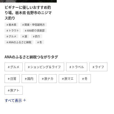
ビギナーに優しいおすすめ釣
り場。栃木県 佐野市のニジマ
ス釣り
栃木県
関東・甲信越地方
トラウト
ANA釣り倶楽部
グルメ
湖
釣り
ANAのふるさと納税
冬
ANAのふるさと納税つながりタグ
グルメ
ショッピング＆ライフ
トラベル
ライフ
日常
国内
旅ナカ
旅マエ
冬
旅アト
すべて表示
関東・甲信越地方
ANA釣り倶楽部
釣り
自然・植物
冬のふるさと納税
北海道
九州地方