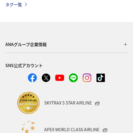
タグ一覧
温泉
大分県
ホテル
夏
兵庫県
三重県
栃木県
アクティビティ
飛行機
石垣
沖縄
海
タチウオ
秋
ANAグループ企業情報
熊本県
新潟県
電車
関西地方
SNS公式アカウント
ANAグルメマイル
ツアー
歴史・文化・芸術
トラウト
湖
福岡県
青森県
石川県
鹿児島県
東北海道
年末年始
静岡県
SKYTRAX 5 STAR AIRLINE
APEX WORLD CLASS AIRLINE